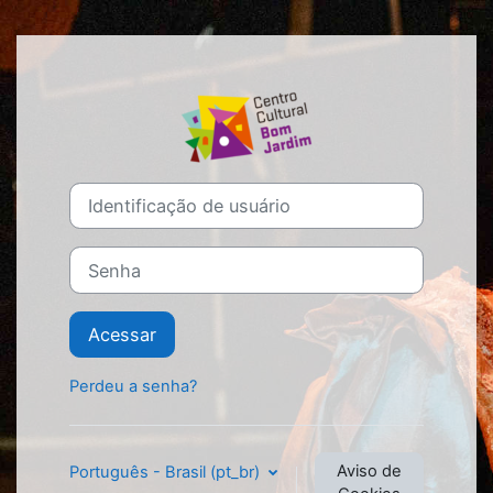
Ir para o conteúdo principal
Acesso a Escol
Identificação de usuário
Senha
Acessar
Perdeu a senha?
Aviso de
Português - Brasil ‎(pt_br)‎